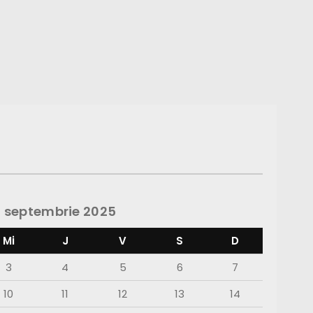
septembrie 2025
Mi
J
V
S
D
3
4
5
6
7
10
11
12
13
14