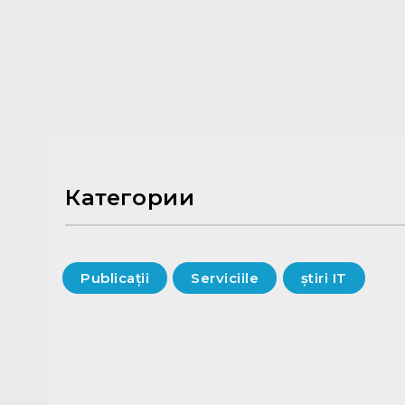
Категории
Publicații
Serviciile
știri IT