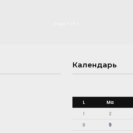
Page 1 of 1
Календарь
L
Ma
1
2
8
9