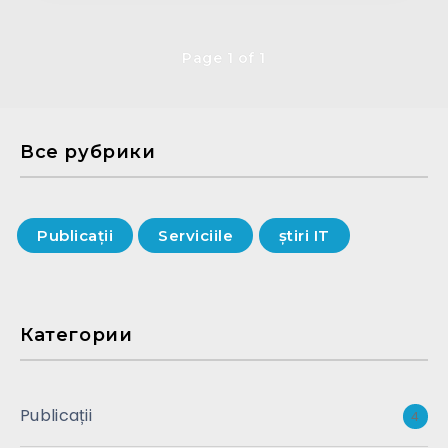
Page 1 of 1
Все рубрики
Publicații
Serviciile
știri IT
Категории
Publicații
4