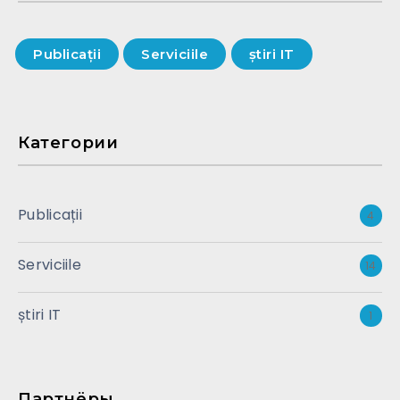
Publicații
Serviciile
știri IT
Категории
Publicații
4
Serviciile
14
știri IT
1
Партнёры