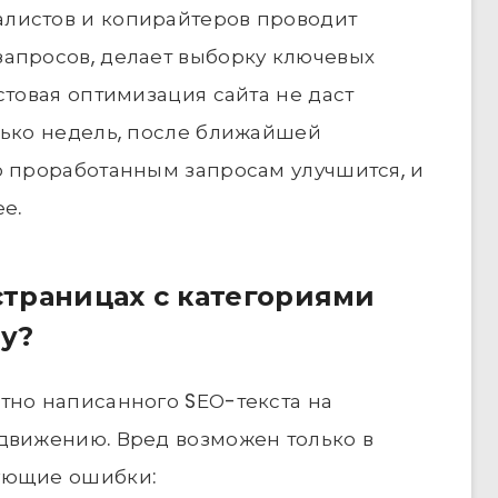
листов и копирайтеров проводит
запросов, делает выборку ключевых
стовая оптимизация сайта не даст
лько недель, после ближайшей
о проработанным запросам улучшится, и
е.
 страницах с категориями
у?
тно написанного SЕО-текста на
одвижению. Вред возможен только в
ующие ошибки: