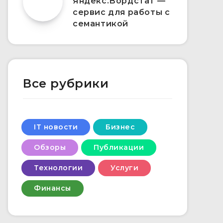
Яндекс.Вордстат —
сервис для работы с
семантикой
Все рубрики
IT новости
Бизнес
Обзоры
Публикации
Технологии
Услуги
Финансы